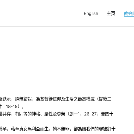
English
主页
教会
所默示，絕無錯誤，為基督徒信仰及生活之最高權威（提後三
二18-19）。
共存，有同等的神格、屬性及尊榮（創一1、26-27；賽四十
感孕，藉童貞女馬利亞而生。祂本無罪，卻為贖我們的罪被釘十