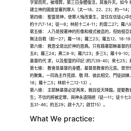
字架而死，被埋葬，第三日身體復活，其後升天。如今 
建立神的國度並審判罪人（太一18、22、23；約一14；
第四條： 聖靈是神，使罪人悔改重生，並住在信徒心中
約十六7-14；徒一8；林前十二4-11；約壹二27；羅八9-
第五條： 人乃是按著神的形像和樣式被造的，但始祖亞
無法自救（創一27；羅一18；羅三23；羅五12、18-1
第六條： 救恩全是出於神的恩典。只有藉著耶穌基督的
五8；羅三24；弗二8-9；羅六23；多三5；羅十9-1
基督的代 求，以及聖靈的印記 (約六39-40；來七25；
第七條： 教會是基督的身體，基督是教會的元首。普世
的聚集，一同為主作見證、敬 拜、彼此相交、門徒訓練
18；羅十二5；林前十二12-13）。
第八條： 主耶穌基督必定再來，親自從天降臨，提娶教
生；不信的將被定罪，與神永遠隔絕（徒一11；徒十七31；
五31-46；約五29；啟十九7；啟廿15）。
What We practice: