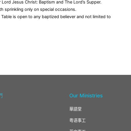
 Lord Jesus Christ: Baptism and The Lord’s Supper.
h sprinkling only on special occasions.
Table is open to any baptized believer and not limited to
們
Our Ministries
華語堂
粤语事工