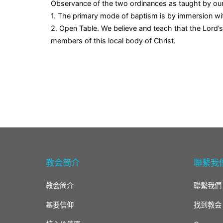
Observance of the two ordinances as taught by our
1. The primary mode of baptism is by immersion wit
2. Open Table. We believe and teach that the Lord’s 
members of this local body of Christ.
教会简介
聯繫我
教会简介
聯繫我們
基要信仰
找到教会