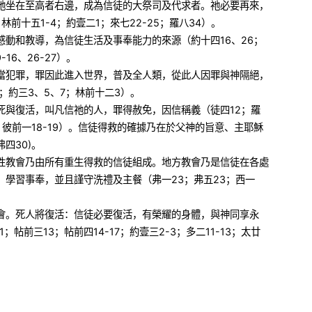
祂坐在至高者右邊，成為信徒的大祭司及代求者。祂必要再來，
林前十五1-4；約壹二1；來七22-25；羅八34）。
感動和教導，為信徒生活及事奉能力的來源（約十四16、26；
16、26-27）。
當犯罪，罪因此進入世界，普及全人類，從此人因罪與神隔絕，
9；約三3、5、7；林前十二3）。
死與復活，叫凡信祂的人，罪得赦免，因信稱義（徒四12；羅
0；彼前一18-19）。信徒得救的確據乃在於父神的旨意、主耶穌
弗四30)。
性教會乃由所有重生得救的信徒組成。地方教會乃是信徒在各處
、學習事奉，並且謹守洗禮及主餐（弗一23；弗五23；西一
會。死人將復活：信徒必要復活，有榮耀的身體，與神同享永
帖前三13；帖前四14-17；約壹三2-3；多二11-13；太廿