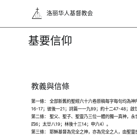
洛丽华人基督教会
基要信仰
教義與信條
第一條： 全部新舊約聖經六十六卷原稿每字每句均為神
16-17；彼後一21；詩篇一一九89；約十二47-48；啟廿
第二條： 聖父、聖子、聖靈乃三位一體的獨一真神，永世
四6；太廿八19；林後十三14；申六4）。
第三條： 耶穌基督為完全之神，亦為完全之人，由聖靈