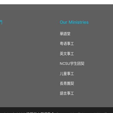
們
Our Ministries
華語堂
粤语事工
英文事工
NCSU学生团契
儿童事工
長青團契
語言事工