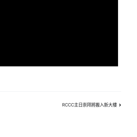
RCCC主日崇拜將搬入新大樓