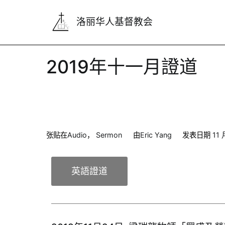
洛丽华人基督教会
2019年十一月證道
张贴在
Audio
，
Sermon
由
Eric Yang
发表日期
11 
英語證道