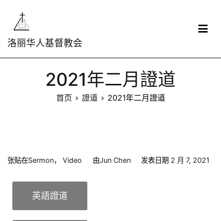
洛丽华人基督教会
2021年二月證道
首页
證道
2021年二月證道
张贴在
Sermon
，
Video
由
Jun Chen
发表日期
2 月 7, 2021
英語證道