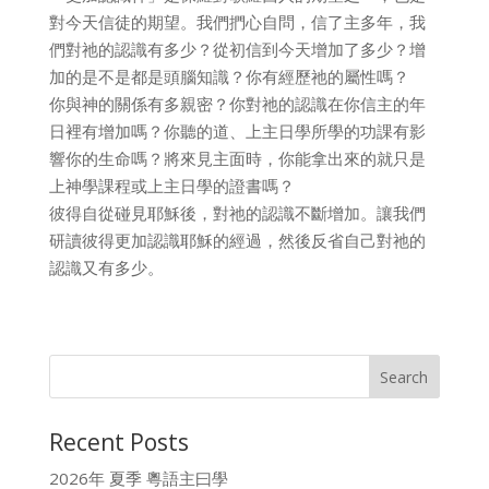
對今天信徒的期望。我們捫心自問，信了主多年，我
們對祂的認識有多少？從初信到今天增加了多少？增
加的是不是都是頭腦知識？你有經歷祂的屬性嗎？
你與神的關係有多親密？你對祂的認識在你信主的年
日裡有增加嗎？你聽的道、上主日學所學的功課有影
響你的生命嗎？將來見主面時，你能拿出來的就只是
上神學課程或上主日學的證書嗎？
彼得自從碰見耶穌後，對祂的認識不斷增加。讓我們
研讀彼得更加認識耶穌的經過，然後反省自己對祂的
認識又有多少。
Recent Posts
2026年 夏季 粵語主曰學