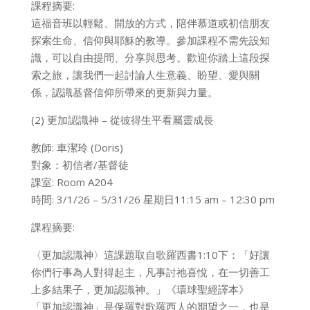
課程摘要:
這福音班以輕鬆、開放的方式，陪伴慕道或初信朋友
探索生命、信仰與耶穌的教導。參加課程不需先設知
識，可以自由提問、分享與思考。歡迎你踏上這段探
索之旅，讓我們一起討論人生意義、盼望、愛與關
係，認識基督信仰所帶來的更新與力量。
(2) 更加認識神 – 從彼得生平看屬靈成長
教師: 車潔玲 (Doris)
對象：初信者/基督徒
課室: Room A204
時間: 3/1/26 – 5/31/26 星期日11:15 am – 12:30 pm
課程摘要:
〈更加認識神〉這課題取自歌羅西書1:10下：「好讓
你們行事為人對得起主，凡事討祂喜悅，在一切善工
上多結果子，更加認識神。」《環球聖經譯本》
「更加認識神」是保羅對歌羅西人的期望之一，也是