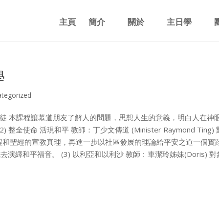
主頁
簡介
關於
主日學
學
tegorized
對象：基督徒 本課程讓慕道朋友了解人的問題，思想人生的意義，明白人在神
使命 活現和平 教師：丁少文傳道 (Minister Raymond Ting) 
程和聖經的宣教真理，再進一步以社區發展的理論給平安之道一個實
和平福音。 (3) 以利亞和以利沙 教師﹕車潔玲姊妹(Doris) 對