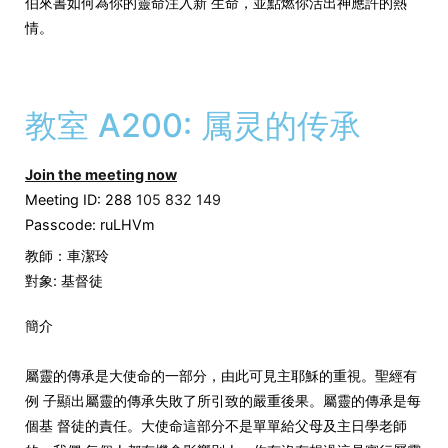
伯來書如何為你的靈命注入新 生命，並點燃你活出神應許的熱
情。
教室 A200: 属灵的传承
Join the meeting now
Meeting ID: 288
105 832 149
Passcode: ruLHVm
教師：車潔玲
對象: 基督徒
簡介
屬靈的傳承是大使命的一部分，由此可見主耶穌的重視。聖經有
例 子顯出屬靈的傳承失敗了所引致的嚴重後果。屬靈的傳承是每
個基 督徒的責任。大使命這部分不是單單給父母及主日學老師