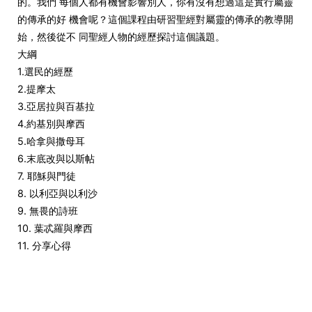
的。我們 每個人都有機會影響別人，你有沒有想過這是實行屬靈
的傳承的好 機會呢？這個課程由研習聖經對屬靈的傳承的教導開
始，然後從不 同聖經人物的經歷探討這個議題。
大綱
1.選民的經歷
2.提摩太
3.亞居拉與百基拉
4.約基別與摩西
5.哈拿與撒母耳
6.末底改與以斯帖
7. 耶穌與門徒
8. 以利亞與以利沙
9. 無畏的詩班
10. 葉忒羅與摩西
11. 分享心得