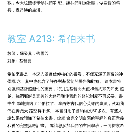
戰，
今天也照樣帶領我們爭 戰。讓我們剛強壯膽，做基督的精
兵，過得勝的生活。
教室 A213: 希伯来书
教師：蘇發其，鄧雪芳
對象: 基督徒
希伯來書是一本深入基督信仰核心的書卷，不僅充滿了豐富的神
學概 念，其中也包含了許多對基督徒的警告和勸勉。 這本書特
別強調基督超越性的重要，
特別是基督比天使和舊約眾先知更 超
越。強調耶穌是完美的大祭司和使舊約的祭祀制度不再必要。
書
中生 動地描繪了亞伯拉罕、摩西等古代信心英雄的事蹟，
激勵我
們在奔跑天 路堅持不懈。 本書引用了舊約經文50多次。有些人
說如果你讀懂了希伯來書，
你就 會完全明白舊約聖經的真正意義
和神的完整拯救計畫。 邀請您參加我們的主日學班，
一同探索希