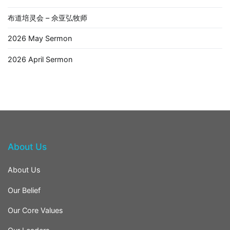
布道培灵会 – 佘亚弘牧师
2026 May Sermon
2026 April Sermon
About Us
About Us
Our Belief
Our Core Values