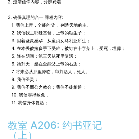
2. 澄清信仰内容，分辨異端
3. 确保真理的合一 課程內容:
1. 我信上帝，全能的父， 创造天地的主。
2. 我信我主耶稣基督，上帝的独生子；
3. 因着圣灵感孕，从童贞女马利亚所生；
4. 在本丢彼拉多手下受难，被钉在十字架上，受死，埋葬；
5. 降在阴间；第三天从死里复活；
6. 祂升天，坐在全能父上帝的右边；
7. 将来必从那里降临，审判活人，死人。
8. 我信圣灵；
9. 我信圣而公之教会；我信圣徒相通；
10. 我信罪得赦免，
11. 我信身体复活；
教室 A206: 约书亚记
（上）