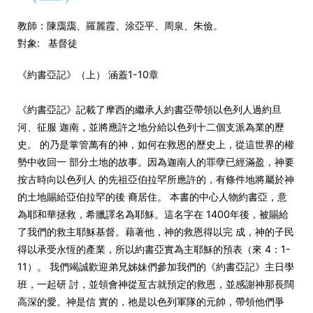
教師：陳靄靄、羅麗霞、涂亞平、周泉、朱儉。
對象: 基督徒
《約書亞記》（上） 涵蓋1-10章
《約書亞記》記載了摩西的繼承人約書亞帶領以色列人過約旦
河、
征服 迦南，並將應許之地分給以色列十二個支派為業的歷
史。 的乃是掌管萬有的神，如何在救恩的歷史上，
從這世界的權
勢中收回一 部分土地的故事。因為迦南人的罪孽已經滿盈，
神要
按古時向以色列人 的先祖亞伯拉罕所應許的，
有條件地將屬於神
的土地賜給亞伯拉罕的後 裔居住。 本書的中心人物約書亞，意
為耶和華拯救，希臘譯名為耶穌。
這名字在 1400年後，被賜給
了我們的救主耶穌基督。藉著他，
神的救恩得以完 成，神的子民
得以承受永恆的產業，所以約書亞實為主耶穌的預表（
來 4：1-
11）。 我們竭誠歡迎弟兄姊妹們參加我們的《約書亞記》主日學
班，一起研 討，並領會神從亙古就預定的救恩，並感謝神那長闊
高深的愛。
神是信 實的，祂是以色列軍隊的元帥，帶領他們爭